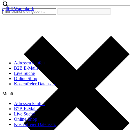
0,00
€
Warenkorb
Adressen kaufen
B2B E-Mails
Live Suche
Online Shop
Kostenfreier Datensatz
Menü
Adressen kaufen
B2B E-Mails
Live Suche
Online Shop
Kostenfreier Datensatz