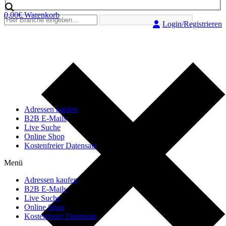
0,00
€
Warenkorb
Login/Registrieren
Adressen kaufen
B2B E-Mails
Live Suche
Online Shop
Kostenfreier Datensatz
Menü
Adressen kaufen
B2B E-Mails
Live Suche
Online Shop
Kostenfreier Datensatz