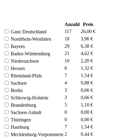
Anzahl
Preis
117
26,00 €
Ganz Deutschland
18
3,96 €
Nordrhein-Westfalen
29
6,38 €
Bayern
21
4,62 €
Baden-Württemberg
10
2,20 €
Niedersachsen
6
1,32 €
Hessen
7
1,54 €
Rheinland-Pfalz
4
0,88 €
Sachsen
3
0,66 €
Berlin
3
0,66 €
Schleswig-Holstein
5
1,10 €
Brandenburg
0
0,00 €
Sachsen-Anhalt
0
0,00 €
Thüringen
7
1,54 €
Hamburg
2
0,44 €
Mecklenburg-Vorpommern