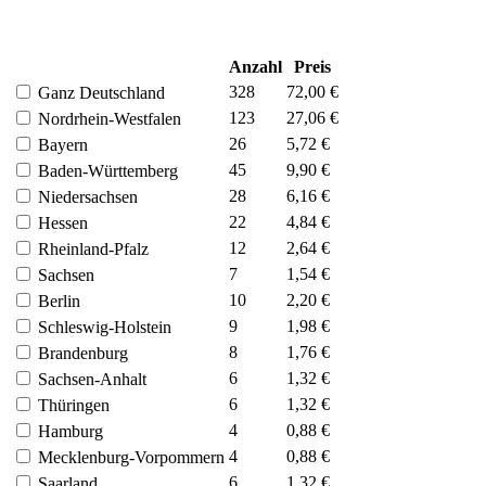
Anzahl
Preis
328
72,00 €
Ganz Deutschland
123
27,06 €
Nordrhein-Westfalen
26
5,72 €
Bayern
45
9,90 €
Baden-Württemberg
28
6,16 €
Niedersachsen
22
4,84 €
Hessen
12
2,64 €
Rheinland-Pfalz
7
1,54 €
Sachsen
10
2,20 €
Berlin
9
1,98 €
Schleswig-Holstein
8
1,76 €
Brandenburg
6
1,32 €
Sachsen-Anhalt
6
1,32 €
Thüringen
4
0,88 €
Hamburg
4
0,88 €
Mecklenburg-Vorpommern
6
1,32 €
Saarland