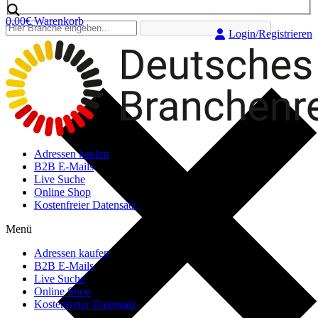
0,00
€
Warenkorb
Login/Registrieren
Adressen kaufen
B2B E-Mails
Live Suche
Online Shop
Kostenfreier Datensatz
Menü
Adressen kaufen
B2B E-Mails
Live Suche
Online Shop
Kostenfreier Datensatz