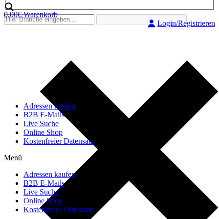
0,00
€
Warenkorb
Login/Registrieren
Adressen kaufen
B2B E-Mails
Live Suche
Online Shop
Kostenfreier Datensatz
Menü
Adressen kaufen
B2B E-Mails
Live Suche
Online Shop
Kostenfreier Datensatz