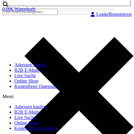
0,00
€
Warenkorb
Login/Registrieren
Adressen kaufen
B2B E-Mails
Live Suche
Online Shop
Kostenfreier Datensatz
Menü
Adressen kaufen
B2B E-Mails
Live Suche
Online Shop
Kostenfreier Datensatz