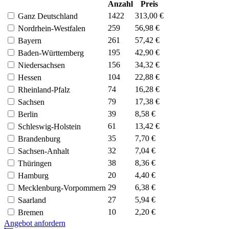
Anzahl
Preis
1422
313,00 €
Ganz Deutschland
259
56,98 €
Nordrhein-Westfalen
261
57,42 €
Bayern
195
42,90 €
Baden-Württemberg
156
34,32 €
Niedersachsen
104
22,88 €
Hessen
74
16,28 €
Rheinland-Pfalz
79
17,38 €
Sachsen
39
8,58 €
Berlin
61
13,42 €
Schleswig-Holstein
35
7,70 €
Brandenburg
32
7,04 €
Sachsen-Anhalt
38
8,36 €
Thüringen
20
4,40 €
Hamburg
29
6,38 €
Mecklenburg-Vorpommern
27
5,94 €
Saarland
10
2,20 €
Bremen
Angebot anfordern