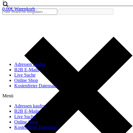
0,00
€
Warenkorb
Adressen kaufen
B2B E-Mails
Live Suche
Online Shop
Kostenfreier Datensatz
Menü
Adressen kaufen
B2B E-Mails
Live Suche
Online Shop
Kostenfreier Datensatz