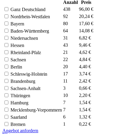
Anzahl
Preis
438
96,00 €
Ganz Deutschland
92
20,24 €
Nordrhein-Westfalen
80
17,60 €
Bayern
64
14,08 €
Baden-Württemberg
31
6,82 €
Niedersachsen
43
9,46 €
Hessen
21
4,62 €
Rheinland-Pfalz
22
4,84 €
Sachsen
20
4,40 €
Berlin
17
3,74 €
Schleswig-Holstein
11
2,42 €
Brandenburg
3
0,66 €
Sachsen-Anhalt
10
2,20 €
Thüringen
7
1,54 €
Hamburg
7
1,54 €
Mecklenburg-Vorpommern
6
1,32 €
Saarland
1
0,22 €
Bremen
Angebot anfordern