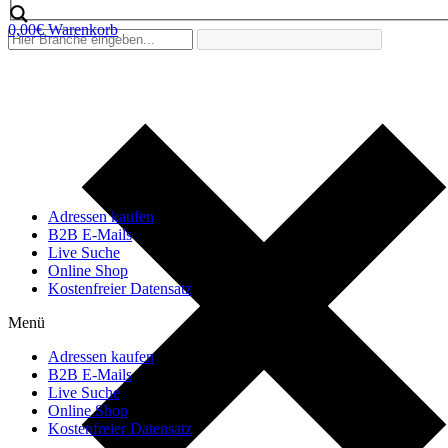
0,00
€
Warenkorb
Adressen kaufen
B2B E-Mails
Live Suche
Online Shop
Kostenfreier Datensatz
Menü
Adressen kaufen
B2B E-Mails
Live Suche
Online Shop
Kostenfreier Datensatz