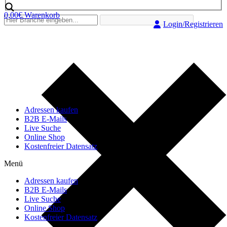
0,00
€
Warenkorb
Login/Registrieren
Adressen kaufen
B2B E-Mails
Live Suche
Online Shop
Kostenfreier Datensatz
Menü
Adressen kaufen
B2B E-Mails
Live Suche
Online Shop
Kostenfreier Datensatz