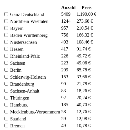
Anzahl
Preis
5409
1.190,00 €
Ganz Deutschland
1244
273,68 €
Nordrhein-Westfalen
957
210,54 €
Bayern
756
166,32 €
Baden-Württemberg
493
108,46 €
Niedersachsen
417
91,74 €
Hessen
226
49,72 €
Rheinland-Pfalz
223
49,06 €
Sachsen
299
65,78 €
Berlin
153
33,66 €
Schleswig-Holstein
99
21,78 €
Brandenburg
83
18,26 €
Sachsen-Anhalt
92
20,24 €
Thüringen
185
40,70 €
Hamburg
58
12,76 €
Mecklenburg-Vorpommern
59
12,98 €
Saarland
49
10,78 €
Bremen