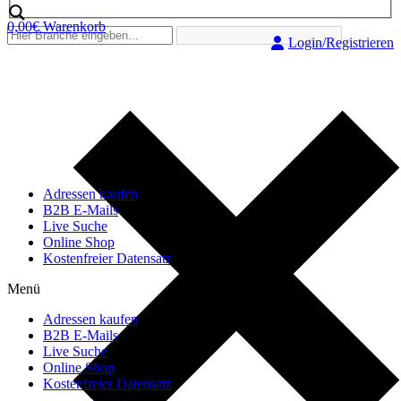
0,00
€
Warenkorb
Login/Registrieren
Adressen kaufen
B2B E-Mails
Live Suche
Online Shop
Kostenfreier Datensatz
Menü
Adressen kaufen
B2B E-Mails
Live Suche
Online Shop
Kostenfreier Datensatz