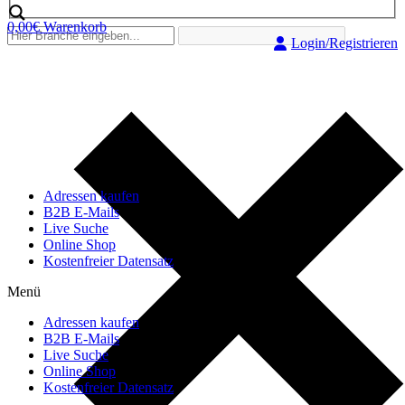
0,00
€
Warenkorb
Login/Registrieren
Adressen kaufen
B2B E-Mails
Live Suche
Online Shop
Kostenfreier Datensatz
Menü
Adressen kaufen
B2B E-Mails
Live Suche
Online Shop
Kostenfreier Datensatz