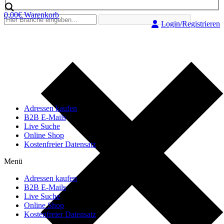
0,00
€
Warenkorb
Login/Registrieren
Adressen kaufen
B2B E-Mails
Live Suche
Online Shop
Kostenfreier Datensatz
Menü
Adressen kaufen
B2B E-Mails
Live Suche
Online Shop
Kostenfreier Datensatz