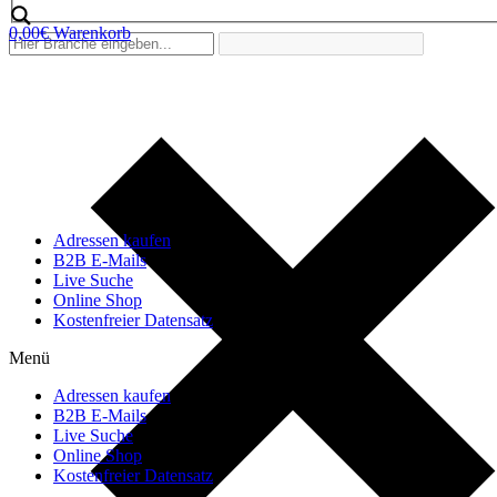
0,00
€
Warenkorb
Adressen kaufen
B2B E-Mails
Live Suche
Online Shop
Kostenfreier Datensatz
Menü
Adressen kaufen
B2B E-Mails
Live Suche
Online Shop
Kostenfreier Datensatz