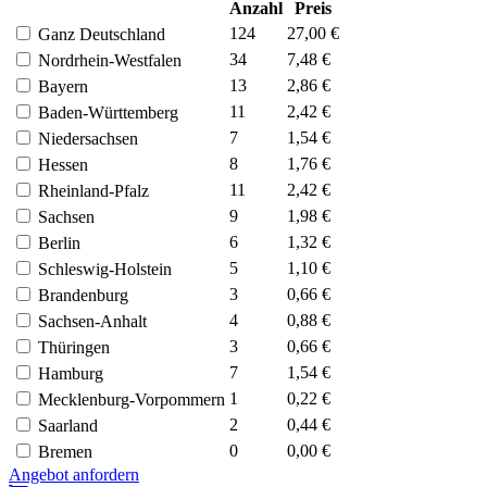
Anzahl
Preis
124
27,00 €
Ganz Deutschland
34
7,48 €
Nordrhein-Westfalen
13
2,86 €
Bayern
11
2,42 €
Baden-Württemberg
7
1,54 €
Niedersachsen
8
1,76 €
Hessen
11
2,42 €
Rheinland-Pfalz
9
1,98 €
Sachsen
6
1,32 €
Berlin
5
1,10 €
Schleswig-Holstein
3
0,66 €
Brandenburg
4
0,88 €
Sachsen-Anhalt
3
0,66 €
Thüringen
7
1,54 €
Hamburg
1
0,22 €
Mecklenburg-Vorpommern
2
0,44 €
Saarland
0
0,00 €
Bremen
Angebot anfordern