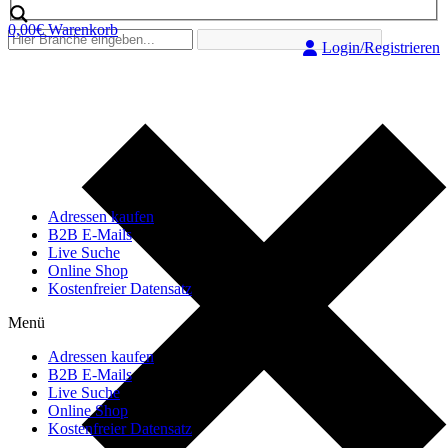
0,00
€
Warenkorb
Login/Registrieren
Adressen kaufen
B2B E-Mails
Live Suche
Online Shop
Kostenfreier Datensatz
Menü
Adressen kaufen
B2B E-Mails
Live Suche
Online Shop
Kostenfreier Datensatz