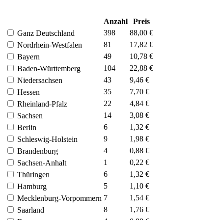
Anzahl
Preis
398
88,00 €
Ganz Deutschland
81
17,82 €
Nordrhein-Westfalen
49
10,78 €
Bayern
104
22,88 €
Baden-Württemberg
43
9,46 €
Niedersachsen
35
7,70 €
Hessen
22
4,84 €
Rheinland-Pfalz
14
3,08 €
Sachsen
6
1,32 €
Berlin
9
1,98 €
Schleswig-Holstein
4
0,88 €
Brandenburg
1
0,22 €
Sachsen-Anhalt
6
1,32 €
Thüringen
5
1,10 €
Hamburg
7
1,54 €
Mecklenburg-Vorpommern
8
1,76 €
Saarland