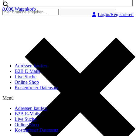
0,00
€
Warenkorb
Login/Registrieren
Adressen kaufen
B2B E-Mails
Live Suche
Online Shop
Kostenfreier Datensatz
Menü
Adressen kaufen
B2B E-Mails
Live Suche
Online Shop
Kostenfreier Datensatz