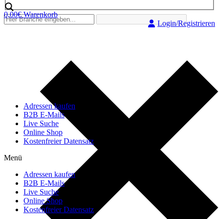
0,00
€
Warenkorb
Login/Registrieren
Adressen kaufen
B2B E-Mails
Live Suche
Online Shop
Kostenfreier Datensatz
Menü
Adressen kaufen
B2B E-Mails
Live Suche
Online Shop
Kostenfreier Datensatz