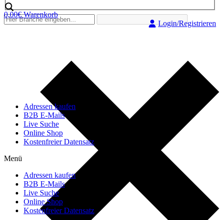
0,00
€
Warenkorb
Login/Registrieren
Adressen kaufen
B2B E-Mails
Live Suche
Online Shop
Kostenfreier Datensatz
Menü
Adressen kaufen
B2B E-Mails
Live Suche
Online Shop
Kostenfreier Datensatz