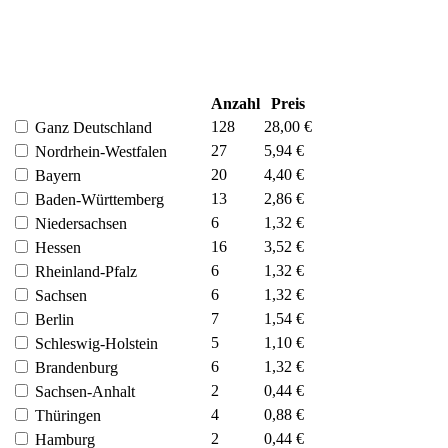
Anzahl
Preis
128
28,00 €
Ganz Deutschland
27
5,94 €
Nordrhein-Westfalen
20
4,40 €
Bayern
13
2,86 €
Baden-Württemberg
6
1,32 €
Niedersachsen
16
3,52 €
Hessen
6
1,32 €
Rheinland-Pfalz
6
1,32 €
Sachsen
7
1,54 €
Berlin
5
1,10 €
Schleswig-Holstein
6
1,32 €
Brandenburg
2
0,44 €
Sachsen-Anhalt
4
0,88 €
Thüringen
2
0,44 €
Hamburg