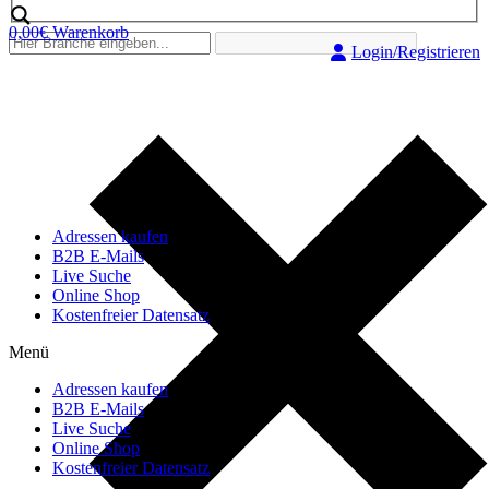
0,00
€
Warenkorb
Login/Registrieren
Adressen kaufen
B2B E-Mails
Live Suche
Online Shop
Kostenfreier Datensatz
Menü
Adressen kaufen
B2B E-Mails
Live Suche
Online Shop
Kostenfreier Datensatz