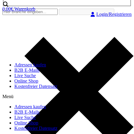
0,00
€
Warenkorb
Login/Registrieren
Adressen kaufen
B2B E-Mails
Live Suche
Online Shop
Kostenfreier Datensatz
Menü
Adressen kaufen
B2B E-Mails
Live Suche
Online Shop
Kostenfreier Datensatz