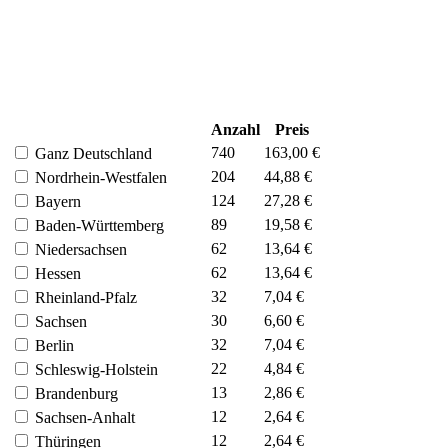
Anzahl
Preis
740
163,00 €
Ganz Deutschland
204
44,88 €
Nordrhein-Westfalen
124
27,28 €
Bayern
89
19,58 €
Baden-Württemberg
62
13,64 €
Niedersachsen
62
13,64 €
Hessen
32
7,04 €
Rheinland-Pfalz
30
6,60 €
Sachsen
32
7,04 €
Berlin
22
4,84 €
Schleswig-Holstein
13
2,86 €
Brandenburg
12
2,64 €
Sachsen-Anhalt
12
2,64 €
Thüringen