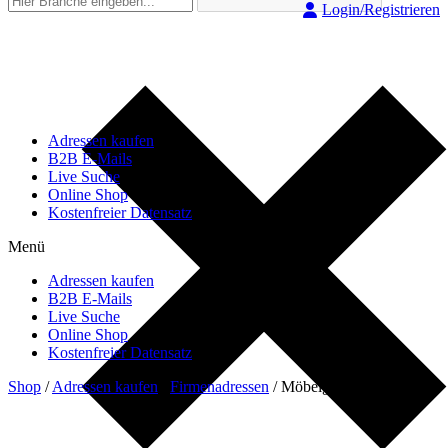
Login/Registrieren
Adressen kaufen
B2B E-Mails
Live Suche
Online Shop
Kostenfreier Datensatz
Menü
Adressen kaufen
B2B E-Mails
Live Suche
Online Shop
Kostenfreier Datensatz
Shop
/
Adressen kaufen
/
Firmenadressen
/
Möbelgroßhändler