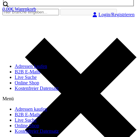
0,00
€
Warenkorb
Login/Registrieren
Adressen kaufen
B2B E-Mails
Live Suche
Online Shop
Kostenfreier Datensatz
Menü
Adressen kaufen
B2B E-Mails
Live Suche
Online Shop
Kostenfreier Datensatz