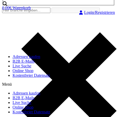
0,00
€
Warenkorb
Login/Registrieren
Adressen kaufen
B2B E-Mails
Live Suche
Online Shop
Kostenfreier Datensatz
Menü
Adressen kaufen
B2B E-Mails
Live Suche
Online Shop
Kostenfreier Datensatz