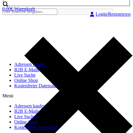
0,00
€
Warenkorb
Login/Registrieren
Adressen kaufen
B2B E-Mails
Live Suche
Online Shop
Kostenfreier Datensatz
Menü
Adressen kaufen
B2B E-Mails
Live Suche
Online Shop
Kostenfreier Datensatz