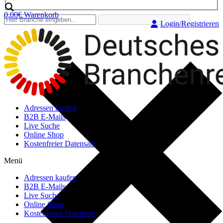
0,00
€
Warenkorb
Login/Registrieren
Adressen kaufen
B2B E-Mails
Live Suche
Online Shop
Kostenfreier Datensatz
Menü
Adressen kaufen
B2B E-Mails
Live Suche
Online Shop
Kostenfreier Datensatz