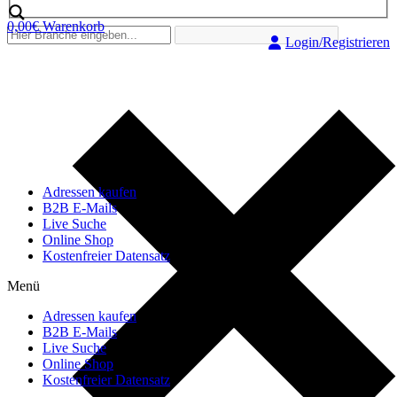
0,00
€
Warenkorb
Login/Registrieren
Adressen kaufen
B2B E-Mails
Live Suche
Online Shop
Kostenfreier Datensatz
Menü
Adressen kaufen
B2B E-Mails
Live Suche
Online Shop
Kostenfreier Datensatz