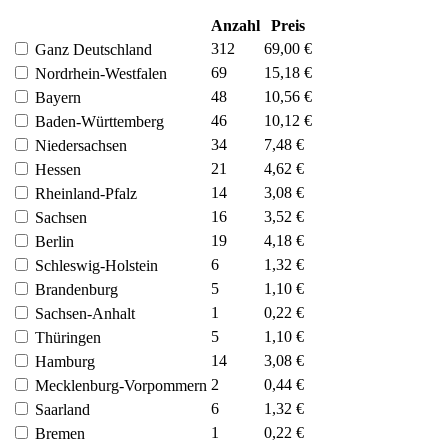
Anzahl
Preis
312
69,00 €
Ganz Deutschland
69
15,18 €
Nordrhein-Westfalen
48
10,56 €
Bayern
46
10,12 €
Baden-Württemberg
34
7,48 €
Niedersachsen
21
4,62 €
Hessen
14
3,08 €
Rheinland-Pfalz
16
3,52 €
Sachsen
19
4,18 €
Berlin
6
1,32 €
Schleswig-Holstein
5
1,10 €
Brandenburg
1
0,22 €
Sachsen-Anhalt
5
1,10 €
Thüringen
14
3,08 €
Hamburg
2
0,44 €
Mecklenburg-Vorpommern
6
1,32 €
Saarland
1
0,22 €
Bremen