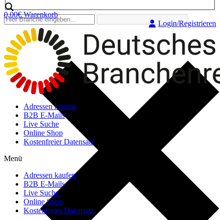
0,00
€
Warenkorb
Login/Registrieren
Adressen kaufen
B2B E-Mails
Live Suche
Online Shop
Kostenfreier Datensatz
Menü
Adressen kaufen
B2B E-Mails
Live Suche
Online Shop
Kostenfreier Datensatz