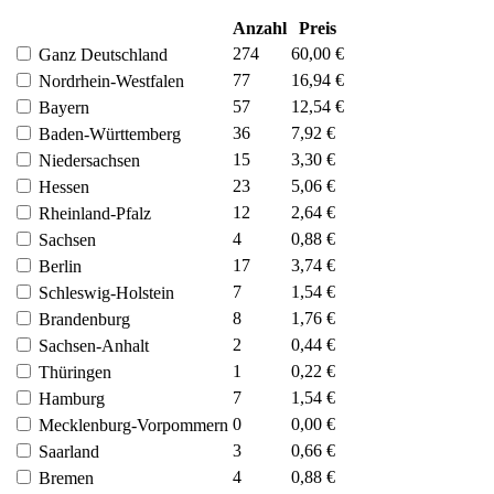
Anzahl
Preis
274
60,00 €
Ganz Deutschland
77
16,94 €
Nordrhein-Westfalen
57
12,54 €
Bayern
36
7,92 €
Baden-Württemberg
15
3,30 €
Niedersachsen
23
5,06 €
Hessen
12
2,64 €
Rheinland-Pfalz
4
0,88 €
Sachsen
17
3,74 €
Berlin
7
1,54 €
Schleswig-Holstein
8
1,76 €
Brandenburg
2
0,44 €
Sachsen-Anhalt
1
0,22 €
Thüringen
7
1,54 €
Hamburg
0
0,00 €
Mecklenburg-Vorpommern
3
0,66 €
Saarland
4
0,88 €
Bremen