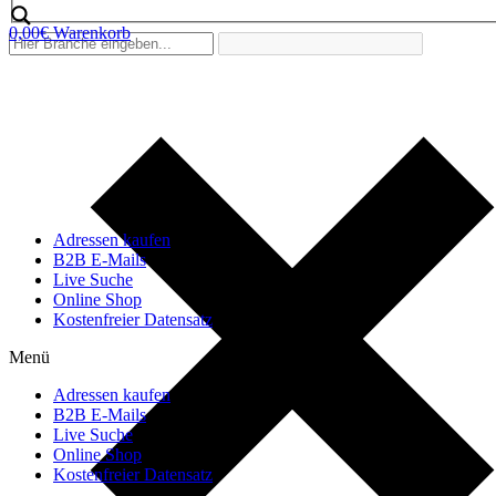
0,00
€
Warenkorb
Adressen kaufen
B2B E-Mails
Live Suche
Online Shop
Kostenfreier Datensatz
Menü
Adressen kaufen
B2B E-Mails
Live Suche
Online Shop
Kostenfreier Datensatz