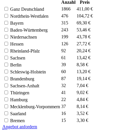
Anzahl
Preis
1866
411,00 €
Ganz Deutschland
476
104,72 €
Nordrhein-Westfalen
315
69,30 €
Bayern
243
53,46 €
Baden-Württemberg
199
43,78 €
Niedersachsen
126
27,72 €
Hessen
92
20,24 €
Rheinland-Pfalz
61
13,42 €
Sachsen
39
8,58 €
Berlin
60
13,20 €
Schleswig-Holstein
87
19,14 €
Brandenburg
32
7,04 €
Sachsen-Anhalt
41
9,02 €
Thüringen
22
4,84 €
Hamburg
37
8,14 €
Mecklenburg-Vorpommern
16
3,52 €
Saarland
15
3,30 €
Bremen
Angebot anfordern