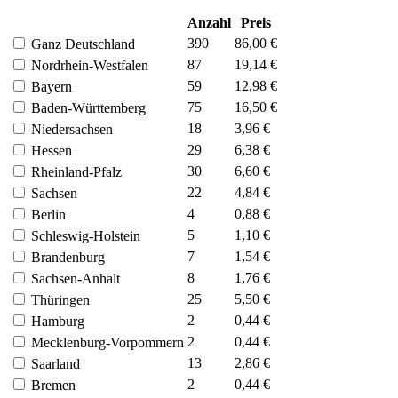
Anzahl
Preis
390
86,00 €
Ganz Deutschland
87
19,14 €
Nordrhein-Westfalen
59
12,98 €
Bayern
75
16,50 €
Baden-Württemberg
18
3,96 €
Niedersachsen
29
6,38 €
Hessen
30
6,60 €
Rheinland-Pfalz
22
4,84 €
Sachsen
4
0,88 €
Berlin
5
1,10 €
Schleswig-Holstein
7
1,54 €
Brandenburg
8
1,76 €
Sachsen-Anhalt
25
5,50 €
Thüringen
2
0,44 €
Hamburg
2
0,44 €
Mecklenburg-Vorpommern
13
2,86 €
Saarland
2
0,44 €
Bremen