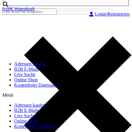
0,00
€
Warenkorb
Login/Registrieren
Adressen kaufen
B2B E-Mails
Live Suche
Online Shop
Kostenfreier Datensatz
Menü
Adressen kaufen
B2B E-Mails
Live Suche
Online Shop
Kostenfreier Datensatz