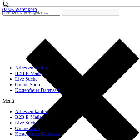
0,00
€
Warenkorb
Adressen kaufen
B2B E-Mails
Live Suche
Online Shop
Kostenfreier Datensatz
Menü
Adressen kaufen
B2B E-Mails
Live Suche
Online Shop
Kostenfreier Datensatz