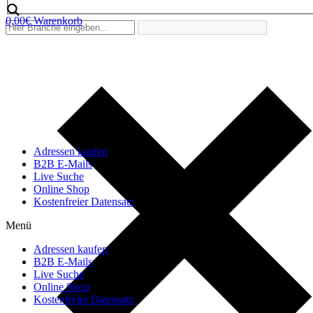
0,00
€
Warenkorb
Adressen kaufen
B2B E-Mails
Live Suche
Online Shop
Kostenfreier Datensatz
Menü
Adressen kaufen
B2B E-Mails
Live Suche
Online Shop
Kostenfreier Datensatz