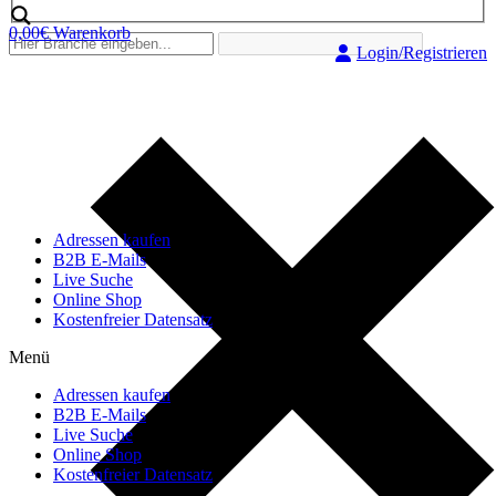
0,00
€
Warenkorb
Login/Registrieren
Adressen kaufen
B2B E-Mails
Live Suche
Online Shop
Kostenfreier Datensatz
Menü
Adressen kaufen
B2B E-Mails
Live Suche
Online Shop
Kostenfreier Datensatz