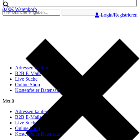
0,00
€
Warenkorb
Login/Registrieren
Adressen kaufen
B2B E-Mails
Live Suche
Online Shop
Kostenfreier Datensatz
Menü
Adressen kaufen
B2B E-Mails
Live Suche
Online Shop
Kostenfreier Datensatz